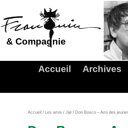
Aller
au
contenu
& Compagnie
Accueil
Archives
Accueil
/
Les amis
/
Jijé
/ Don Bosco – Ami des jeunes