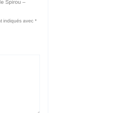
de Spirou –
nt indiqués avec
*