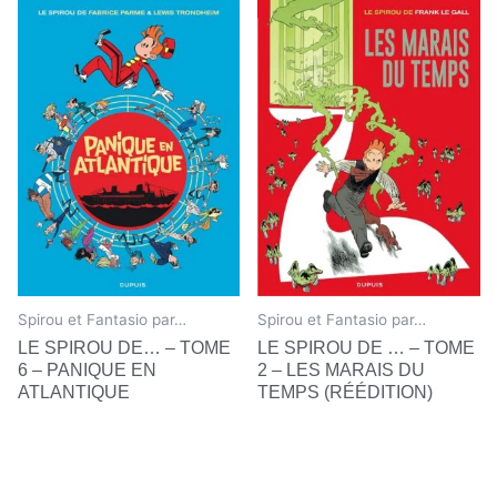
Spirou et Fantasio par…
Spirou et Fantasio par…
LE SPIROU DE… – TOME
LE SPIROU DE … – TOME
6 – PANIQUE EN
2 – LES MARAIS DU
ATLANTIQUE
TEMPS (RÉÉDITION)