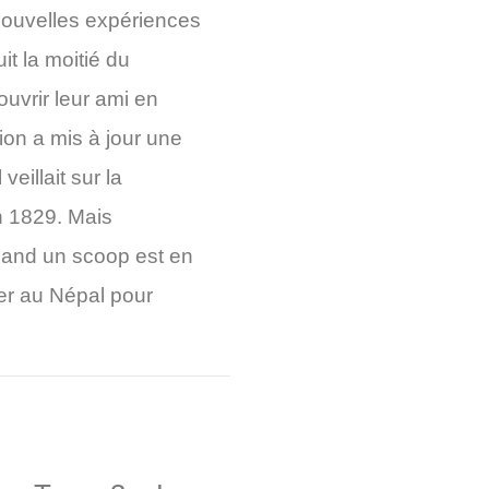
nouvelles expériences
it la moitié du
ouvrir leur ami en
ion a mis à jour une
eillait sur la
n 1829. Mais
uand un scoop est en
ner au Népal pour