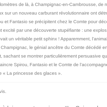
kilomètres de là, à Champignac-en-Cambrousse, de 
eux sur un nouveau carburant révolutionnaire ont détru
ou et Fantasio se précipitent chez le Comte pour déc
ut excité par une découverte stupéfiante : une explos
vait un véritable petit sphinx ! Apparemment, l’animal v
 Champignac, le génial ancêtre du Comte décédé e
, sachant se montrer particulièrement persuasive q
nvaincre Spirou, Fantasio et le Comte de l’accompag
e « La princesse des glaces ».
vis.