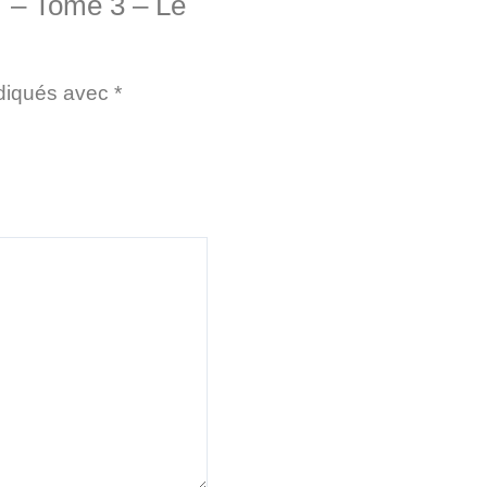
… – Tome 3 – Le
ndiqués avec
*