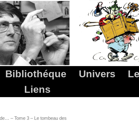
Bibliothéque
Univers
Le
Liens
 de… – Tome 3 – Le tombeau des