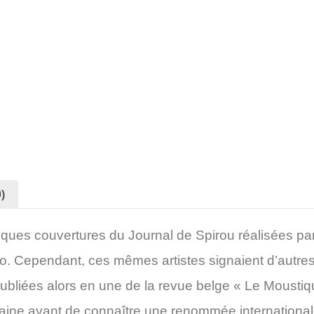
)
iques couvertures du Journal de Spirou réalisées par
eyo. Cependant, ces mêmes artistes signaient d’autre
s publiées alors en une de la revue belge « Le Moust
taine avant de connaître une renommée internationale