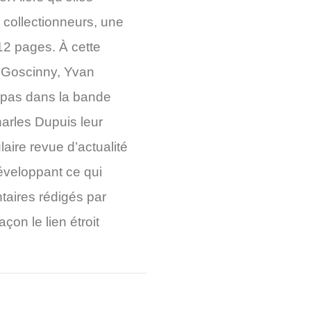
collectionneurs, une
12 pages. À cette
ls Goscinny, Yvan
s pas dans la bande
harles Dupuis leur
laire revue d’actualité
développant ce qui
taires rédigés par
çon le lien étroit