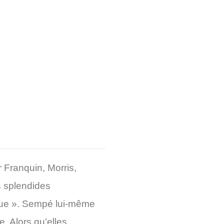
 Franquin, Morris,
s splendides
ique ». Sempé lui-même
. Alors qu’elles