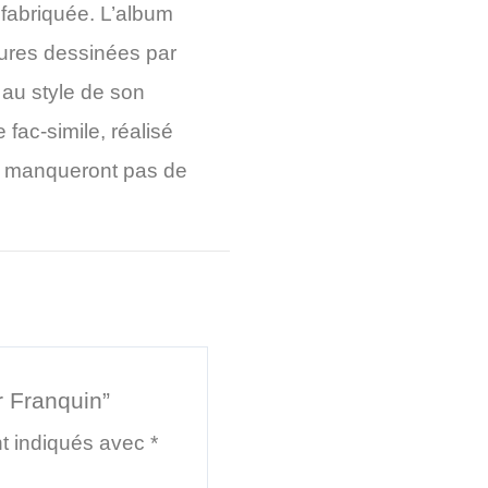
éfabriquée. L’album
tures dessinées par
 au style de son
 fac-simile, réalisé
 ne manqueront pas de
r Franquin”
nt indiqués avec
*