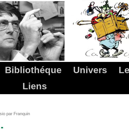
Bibliothéque
Univers
Le
Liens
sio par Franquin