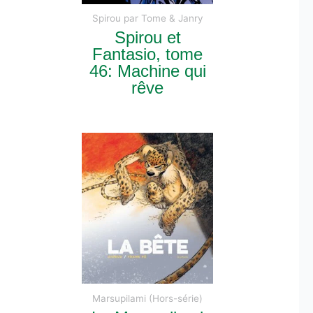
Spirou par Tome & Janry
Spirou et
Fantasio, tome
46: Machine qui
rêve
Marsupilami (Hors-série)