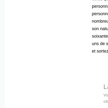
personn
personne
nombreu
son natu
soixante
uns de s
et sortez
L
Vo
ob