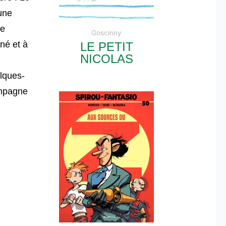
une
de
Goscinny
né et à
LE PETIT
NICOLAS
elques-
ampagne