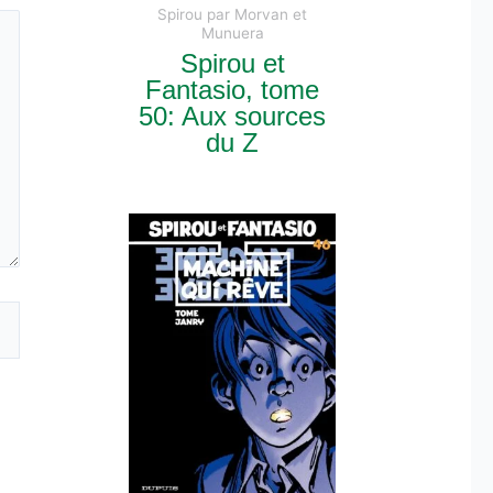
Spirou par Morvan et
Munuera
Spirou et
Fantasio, tome
50: Aux sources
du Z