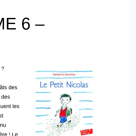
E 6 –
 ?
âts des
, des
uent les
st
enu
ère ! Le