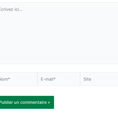
rivez
i…
om*
E-
Site
mail*