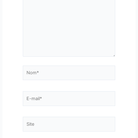
ici…
Nom*
E-
mail*
Site