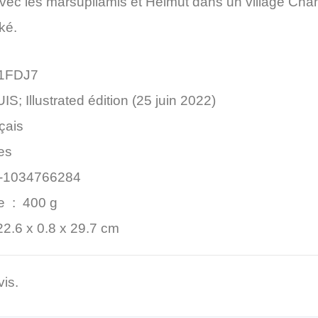
vec les marsupilamis et Helmut dans un village Chah
ké.
1FDJ7
S; Illustrated édition (25 juin 2022)
çais
es
-1034766284
Poids de l’article ‏ : ‎
400 g
22.6 x 0.8 x 29.7 cm
vis.