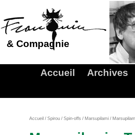
Aller
au
contenu
& Compagnie
Accueil
Archives
Accueil
/
Spirou
/
Spin-offs
/
Marsupilami
/ Marsupilam