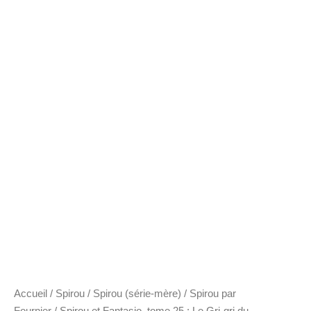
Accueil
/
Spirou
/
Spirou (série-mère)
/
Spirou par
Fournier
/ Spirou et Fantasio, tome 25 : Le Gri-gri du