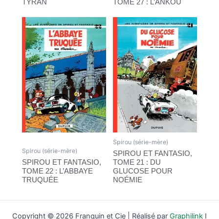
TYRAN
TOME 27 : L’ANKOU
Spirou (série-mère)
Spirou (série-mère)
SPIROU ET FANTASIO,
SPIROU ET FANTASIO,
TOME 21 : DU
TOME 22 : L’ABBAYE
GLUCOSE POUR
TRUQUÉE
NOÉMIE
Copyright © 2026 Franquin et Cie | Réalisé par
Graphilink
I