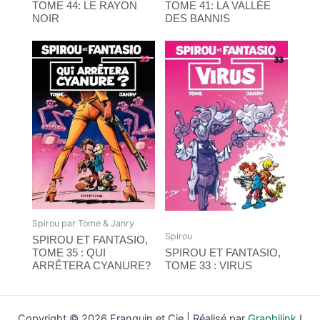
TOME 44: LE RAYON
TOME 41: LA VALLÉE
NOIR
DES BANNIS
Spirou par Tome & Janry
Spirou
SPIROU ET FANTASIO,
TOME 35 : QUI
SPIROU ET FANTASIO,
ARRÊTERA CYANURE?
TOME 33 : VIRUS
Copyright © 2026 Franquin et Cie | Réalisé par
Graphilink
I