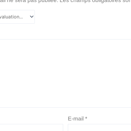
il ne sera pas publiée.
Les champs obligatoires so
E-mail
*