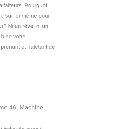
faiteurs. Pourquoi
que sur lui-même pour
r? Ni un rêve, ni un
t bien votre
prenant et haletant de
tome 46: Machine