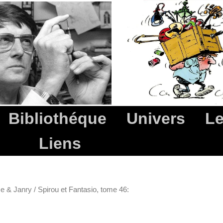
Bibliothéque
Univers
Le
Liens
me & Janry
/ Spirou et Fantasio, tome 46: