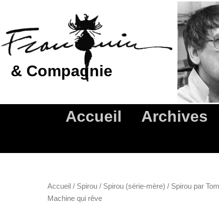
Aller
au
contenu
& Compagnie
Accueil
Archives
Accueil
/
Spirou
/
Spirou (série-mère)
/
Spirou par To
Machine qui rêve