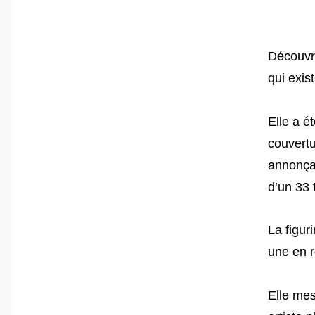
Découvre
qui exis
Elle a é
couvertu
annonçai
d’un 33 
La figur
une en r
Elle mes