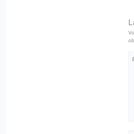
L
Vo
ob
Éc
ic