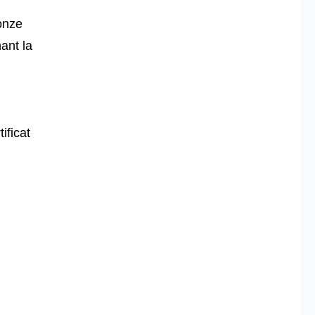
onze
ant la
ificat