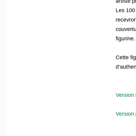
artiste 
Les 100 
recevron
couvertu
figurine.
Cette fi
d’authen
Version 
Version