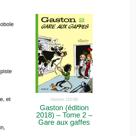
cobole
n
piste
e, et
Gaston (2018)
Gaston (édition
2018) – Tome 2 –
Gare aux gaffes
in,