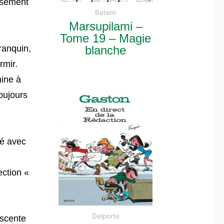
isément
Batem
Marsupilami –
Tome 19 – Magie
ranquin,
blanche
rmir.
hine à
toujours
té avec
ection «
Delporte
escente