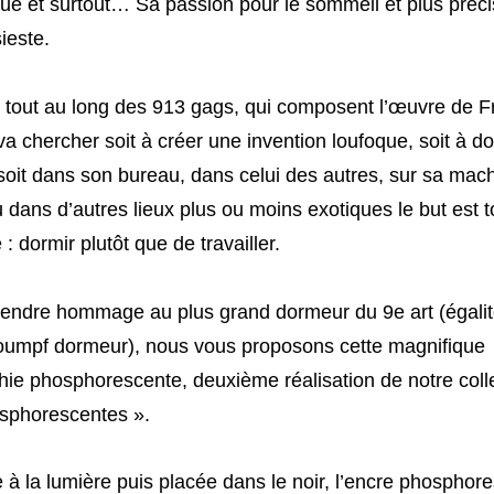
ue et surtout… Sa passion pour le sommeil et plus préc
sieste.
, tout au long des 913 gags, qui composent l’œuvre de F
a chercher soit à créer une invention loufoque, soit à do
oit dans son bureau, dans celui des autres, sur sa mac
u dans d’autres lieux plus ou moins exotiques le but est 
: dormir plutôt que de travailler.
rendre hommage au plus grand dormeur du 9e art (égali
roumpf dormeur), nous vous proposons cette magnifique
hie phosphorescente, deuxième réalisation de notre coll
sphorescentes ».
à la lumière puis placée dans le noir, l’encre phosphor