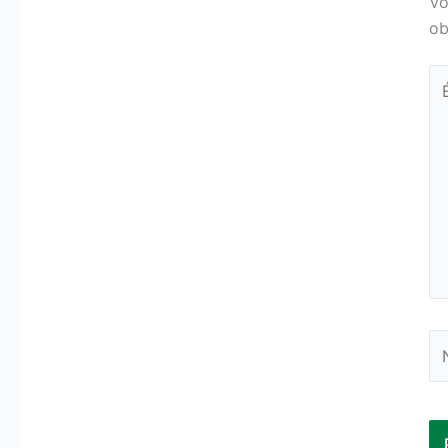
Vo
ob
Éc
ic
N