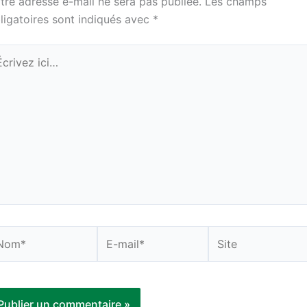
tre adresse e-mail ne sera pas publiée.
Les champs
ligatoires sont indiqués avec
*
rivez
i…
om*
E-
Site
mail*