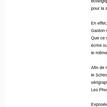
écologiq
pour la 
En effet
Gaston v
Que ce s
écrire o
le même 
Afin de 
le Scht
sérigrap
Les Pho
Exposée 