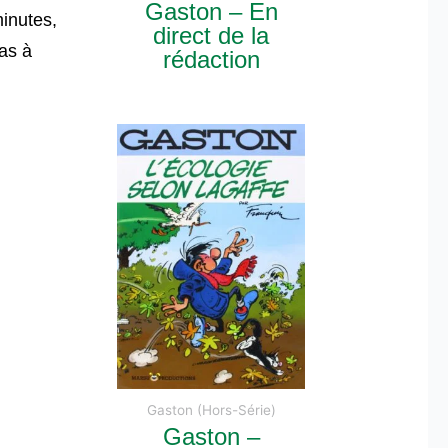
Gaston – En
inutes,
direct de la
pas à
rédaction
Gaston (Hors-Série)
Gaston –