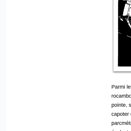
Parmi le
rocambol
pointe, 
capoter
parcmèt