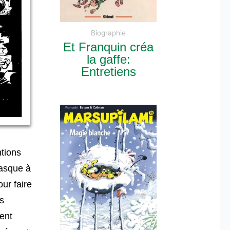
Biographie
Et Franquin créa
la gaffe:
Entretiens
ntions
casque à
ur faire
s
ent