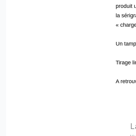
produit 
la sérig
« charge
Un tampo
Tirage l
A retrou
L