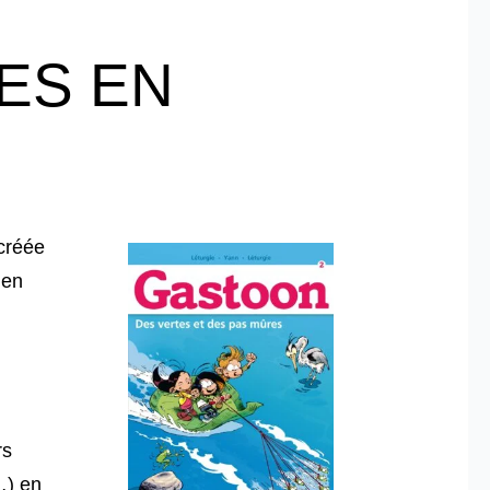
LES EN
 créée
 en
rs
…) en