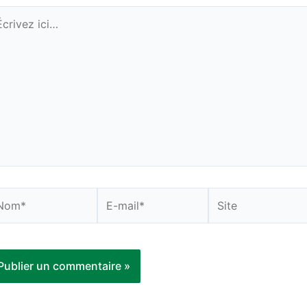
rivez
i…
om*
E-
Site
mail*