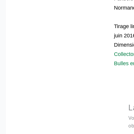
Normand
Tirage l
juin 201
Dimensio
Collect
Bulles e
L
Vo
ob