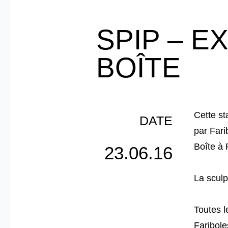
SPIP – E
BOÎTE
Cette st
DATE
par Fari
Boîte à 
23.06.16
La sculp
Toutes l
Faribol